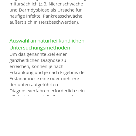
mitursächlich (z.B. Nierenschwäche
und Darmdysbiose als Ursache für
häufige Infekte, Pankreasschwäche
äußert sich in Herzbeschwerden).
Auswahl an naturheilkundlichen
Untersuchungsmethoden
Um das genannte Ziel einer
ganzheitlichen Diagnose zu
erreichen, können je nach
Erkrankung und je nach Ergebnis der
Erstanamnese eine oder mehrere
der unten aufgeführten
Diagnoseverfahren erforderlich sein.
Häufig ist es erst die Summe der
erhobenen Befunde, die dem
Behandler ein genaues Bild über die
Störungen und die zugrunde
liegenden Ursachen liefert und den
Weg zur richtigen Therapie weisen.
Im Einzelnen stützte ich mich in