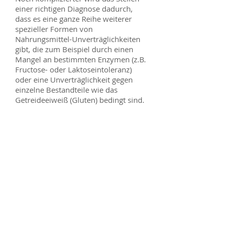
einer richtigen Diagnose dadurch,
dass es eine ganze Reihe weiterer
spezieller Formen von
Nahrungsmittel-Unverträglichkeiten
gibt, die zum Beispiel durch einen
Mangel an bestimmten Enzymen (z.B.
Fructose- oder Laktoseintoleranz)
oder eine Unverträglichkeit gegen
einzelne Bestandteile wie das
Getreideeiweiß (Gluten) bedingt sind.
Wie werden Unverträglichkeiten
festgestellt?
Derartige Unverträglichkeiten gegen
Nahrungsmittel sind durch
labortechnische Verfahren in den
meisten Fällen relativ einfach und
sicher feststellbar. Soweit bei meinen
Patienten der Verdacht auf eine
Unverträglichkeit besteht, empfehle
ich die in Frage kommenden