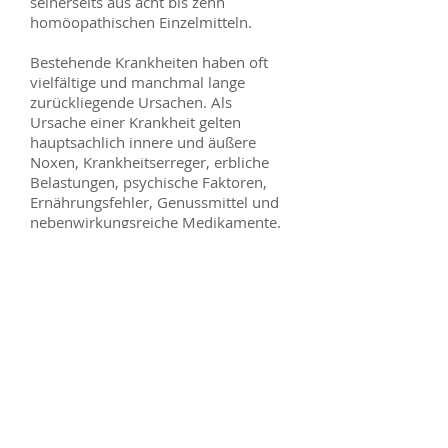
seinerseits aus acht bis zehn
homöopathischen Einzelmitteln.
Bestehende Krankheiten haben oft
vielfältige und manchmal lange
zurückliegende Ursachen. Als
Ursache einer Krankheit gelten
hauptsachlich innere und äußere
Noxen, Krankheitserreger, erbliche
Belastungen, psychische Faktoren,
Ernährungsfehler, Genussmittel und
nebenwirkungsreiche Medikamente.
Können die entstandenen
Stoffwechselgifte und Toxine vom
Organismus nicht abgebaut und
eliminiert werden, sammeln sie sich
im intra- und extrazellularen Milieu
und beeinträchtigen die Zellatmung.
Als Folge davon kommt es zunächst
zu einfachen Funktionsstörungen des
Organismus und auf Dauer zu
schweren Krankheiten.