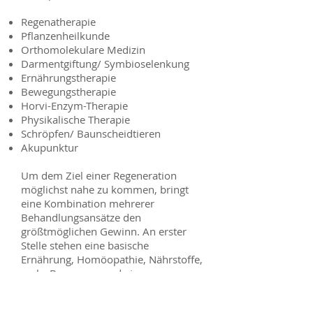
Regenatherapie
Pflanzenheilkunde
Orthomolekulare Medizin
Darmentgiftung/ Symbioselenkung
Ernährungstherapie
Bewegungstherapie
Horvi-Enzym-Therapie
Physikalische Therapie
Schröpfen/ Baunscheidtieren
Akupunktur
Um dem Ziel einer Regeneration
möglichst nahe zu kommen, bringt
eine Kombination mehrerer
Behandlungsansätze den
größtmöglichen Gewinn. An erster
Stelle stehen eine basische
Ernährung, Homöopathie, Nährstoffe,
mehr Bewegung und eine
Darmsanierung zur besseren
Aufnahme der Nährstoffe sowie