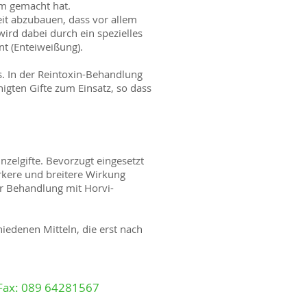
form gemacht hat.
eit abzubauen, dass vor allem
wird dabei durch ein spezielles
nt (Enteiweißung).
. In der Reintoxin-Behandlung
gten Gifte zum Einsatz, so dass
zelgifte. Bevorzugt eingesetzt
ärkere und breitere Wirkung
er Behandlung mit Horvi-
hiedenen Mitteln, die erst nach
 Fax: 089 64281567