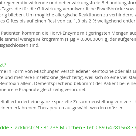
echt regenerativ wirkende und nebenwirkungsfreie Behandlungs
s Tages die für die Giftwirkung verantwortliche Eiweißbrücke sow
übrig blieben. Um mögliche allergische Reaktionen zu verhindern, 
es Giftes bis auf einen Rest von ca. 1,8 bis 2 % weitgehend entfer
en Patienten kommen die Horvi-Enzyme mit geringsten Mengen aus
de einmal wenige Mikrogramm (1 µg = 0,0000001 g) der aufgereini
sgeschlossen sind.
zt?
yme in Form von Mischungen verschiedener Reintoxine oder als Ein
und mehrere Einzeltoxine gleichzeitig, weil sich so eine viel st
m Reintoxin allein. Dementsprechend bekommt der Patient bei ein
ehrere Präparate gleichzeitig verordnet.
elfall erfordert eine ganze spezielle Zusammenstellung von versc
 einem erfahrenen Therapeuten ausgewählt werden müssen.
dde • Jäcklinstr.9 • 81735 München • Tel: 089 64281568 •