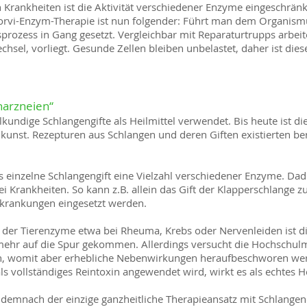
 Krankheiten ist die Aktivität verschiedener Enzyme eingeschränk
vi-Enzym-Therapie ist nun folgender: Führt man dem Organismus
sprozess in Gang gesetzt. Vergleichbar mit Reparaturtrupps arbei
chsel, vorliegt. Gesunde Zellen bleiben unbelastet, daher ist dies
narzneien“
kundige Schlangengifte als Heilmittel verwendet. Bis heute ist d
lkunst. Rezepturen aus Schlangen und deren Giften existierten ber
des einzelne Schlangengift eine Vielzahl verschiedener Enzyme. Dad
 Krankheiten. So kann z.B. allein das Gift der Klapperschlange
rkrankungen eingesetzt werden.
 der Tierenzyme etwa bei Rheuma, Krebs oder Nervenleiden ist d
mehr auf die Spur gekommen. Allerdings versucht die Hochschulm
eren, womit aber erhebliche Nebenwirkungen heraufbeschworen w
als vollständiges Reintoxin angewendet wird, wirkt es als echtes He
 demnach der einzige ganzheitliche Therapieansatz mit Schlange