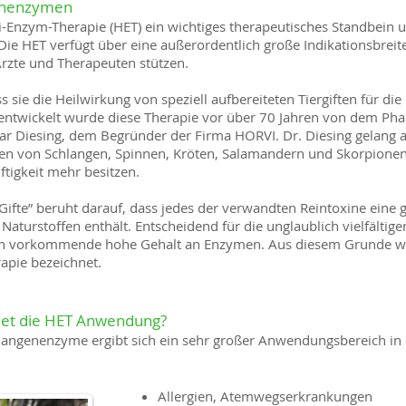
genenzymen
rvi-Enzym-Therapie (HET) ein wichtiges therapeutisches Standbei
Die HET verfügt über eine außerordentlich große Indikationsbreit
 Ärzte und Therapeuten stützen.
ss sie die Heilwirkung von speziell aufbereiteten Tiergiften für d
 entwickelt wurde diese Therapie vor über 70 Jahren von dem P
 Diesing, dem Begründer der Firma HORVI. Dr. Diesing gelang al
ten von Schlangen, Spinnen, Kröten, Salamandern und Skorpionen, 
ftigkeit mehr besitzen.
Gifte” beruht darauf, dass jedes der verwandten Reintoxine eine
turstoffen enthält. Entscheidend für die unglaublich vielfältige
 ihnen vorkommende hohe Gehalt an Enzymen. Aus diesem Grunde w
apie bezeichnet.
det die HET Anwendung?
langenenzyme ergibt sich ein sehr großer Anwendungsbereich in 
Allergien, Atemwegserkrankungen