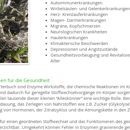
Autoimmunerkrankungen
Wirbelsäulen- und Gelenkerkrankungen
Herz- Kreislauferkrankungen
Magen- Darmerkrankungen
Migräne, Kopfschmerzen
Neurologischen Krankheiten
Hauterkrankungen
Klimakterische Beschwerden
Depressionen und Angstzustände
Gesundheitsvorbeugung und Revitalisi
Alter
en für die Gesundheit
erbuch sind Enzyme Wirkstoffe, die chemische Reaktionen im Kö
nd dadurch für geregelte Stoffwechselvorgänge im Körper sorgen.
n tausende dieser kleinen “Alleskönner“ eine wichtige Rolle. Beis
dauung, das Zerlegen von Nährstoffen wie z.B. Zucker (Glykolyse)
 von Hormonen, der Zitratzyklus und die Atmungskette in den Z
 für einen geordneten Stoffwechsel und das Funktionieren des ge
erzichtbar. Umgekehrt können Fehler in Enzymen gravierende ges