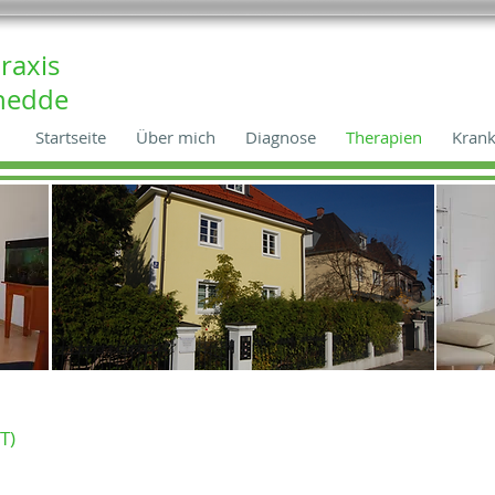
raxis
nedde
Startseite
Über mich
Diagnose
Therapien
Krank
T)